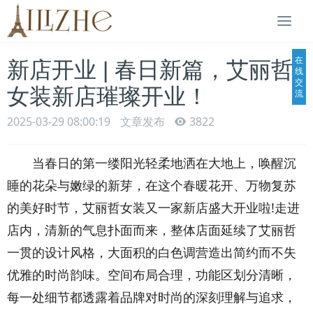
Togg
navi
在
新店开业 | 春日新篇，艾丽哲
线
交
女装新店璀璨开业！
流
2025-03-29 08:00:19
文章发布
3822
当春日的第一缕阳光轻柔地洒在大地上，唤醒沉
睡的花朵与嫩绿的新芽，在这个春暖花开、万物复苏
的美好时节，艾丽哲女装又一家新店盛大开业啦!走进
店内，清新的气息扑面而来，整体店面延续了艾丽哲
一贯的设计风格，大面积的白色调营造出简约而不失
优雅的时尚韵味。空间布局合理，功能区划分清晰，
每一处细节都透露着品牌对时尚的深刻理解与追求，