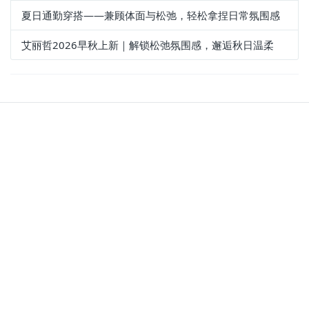
夏日通勤穿搭——兼顾体面与松弛，轻松拿捏日常氛围感
艾丽哲2026早秋上新｜解锁松弛氛围感，邂逅秋日温柔
关于我们
招商加盟
企业介绍
招商海报
企业文化
招商政策
品牌优势
形象展示
会员选货
资讯中心
上装
新闻资讯
下装
加盟动态
外套
开店指导
连衣裙
潮流资讯