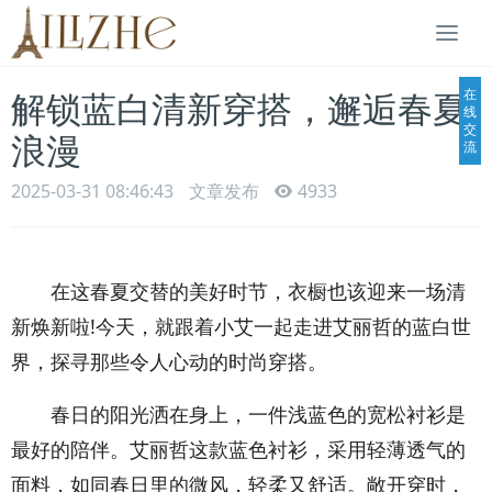
Togg
navi
在
解锁蓝白清新穿搭，邂逅春夏
线
交
浪漫
流
2025-03-31 08:46:43
文章发布
4933
在这春夏交替的美好时节，衣橱也该迎来一场清
新焕新啦!今天，就跟着小艾一起走进艾丽哲的蓝白世
界，探寻那些令人心动的时尚穿搭。
春日的阳光洒在身上，一件浅蓝色的宽松衬衫是
最好的陪伴。艾丽哲这款蓝色衬衫，采用轻薄透气的
面料，如同春日里的微风，轻柔又舒适。敞开穿时，