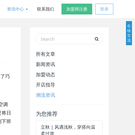
资讯中心
联系我们
加盟商注册
登录
在
线
交
流
所有文章
新闻资讯
加盟动态
出了巧
开店指导
潮流资讯
空调
是将日
为您推荐
到下班
立秋 | 风遇浅秋，穿搭向温
柔过渡