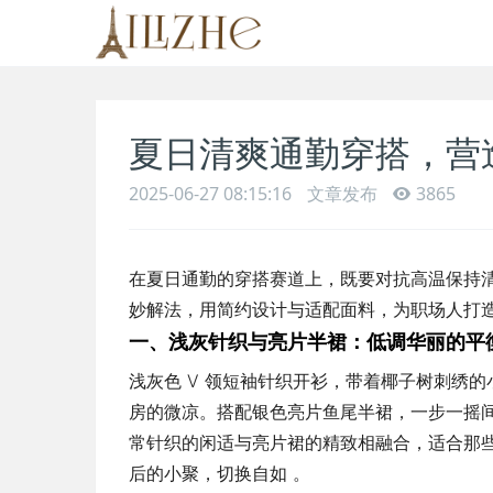
夏日清爽通勤穿搭，营
2025-06-27 08:15:16
文章发布
3865
在夏日通勤的穿搭赛道上，既要对抗高温保持清爽
妙解法，用简约设计与适配面料，为职场人打
一、浅灰针织与亮片半裙：低调华丽的平
浅灰色 V 领短袖针织开衫，带着椰子树刺绣
房的微凉。搭配银色亮片鱼尾半裙，一步一摇
常针织的闲适与亮片裙的精致相融合，适合那
后的小聚，切换自如 。