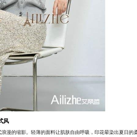
式风
式浪漫的缩影。轻薄的面料让肌肤自由呼吸，印花晕染出夏日的