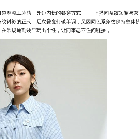
袋增添工装感。外短内长的叠穿方式 —— 下搭同条纹短裙与灰
条纹衬衫的正式，层次叠变打破单调，又因同色系条纹保持整体
在常规通勤装里玩出个性，让同事忍不住问链接 。