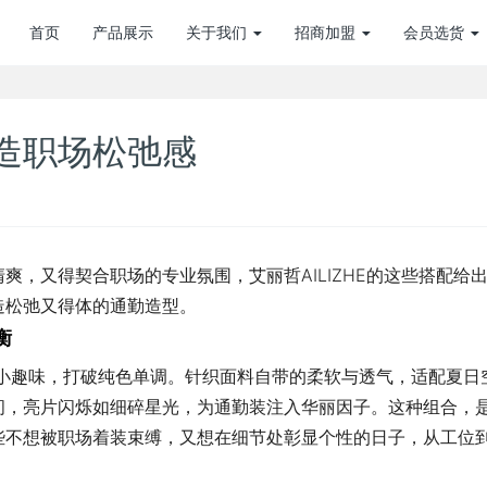
首页
产品展示
关于我们
招商加盟
会员选货
造职场松弛感
，又得契合职场的专业氛围，艾丽哲AILIZHE的这些搭配给
造松弛又得体的通勤造型。
衡
的小趣味，打破纯色单调。针织面料自带的柔软与透气，适配夏日
间，亮片闪烁如细碎星光，为通勤装注入华丽因子。这种组合，
些不想被职场着装束缚，又想在细节处彰显个性的日子，从工位