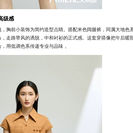
高级感
镜，胸前小装饰为简约造型点睛。搭配米色阔腿裤，同属大地色
条，走路带风的洒脱，中和衬衫的正式感。这套穿搭像把午后暖
，用低调色系传递专业与品味 。