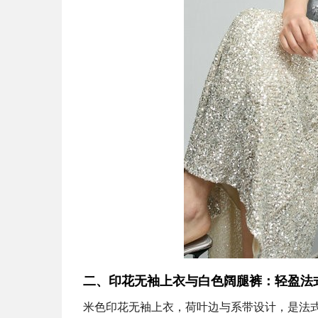
二、印花无袖上衣与白色阔腿裤：轻盈法
米色印花无袖上衣，荷叶边与系带设计，是法