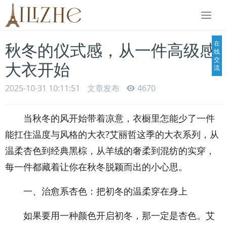
Togg
navi
在
秋冬的仪式感，从一件高级感
线
交
大衣开始
流
2025-10-31 10:11:51
文章发布
4670
当秋冬的风开始带着凉意，衣橱里怎能少了一件
能扛住温度与风格的大衣?艾丽哲这季的大衣系列，从
温柔杏色到经典黑棕，从羊绒的奢柔到混纺的实穿，
每一件都藏着让你在秋冬脱颖而出的小心思。
一、治愈系杏色：把初冬的温柔穿在身上
如果要用一种颜色开启初冬，那一定是杏色。艾