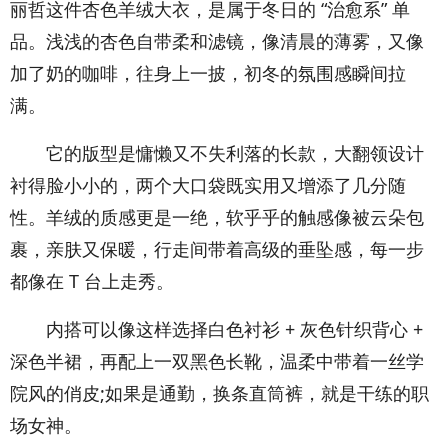
丽哲这件杏色羊绒大衣，是属于冬日的 “治愈系” 单
品。浅浅的杏色自带柔和滤镜，像清晨的薄雾，又像
加了奶的咖啡，往身上一披，初冬的氛围感瞬间拉
满。
它的版型是慵懒又不失利落的长款，大翻领设计
衬得脸小小的，两个大口袋既实用又增添了几分随
性。羊绒的质感更是一绝，软乎乎的触感像被云朵包
裹，亲肤又保暖，行走间带着高级的垂坠感，每一步
都像在 T 台上走秀。
内搭可以像这样选择白色衬衫 + 灰色针织背心 +
深色半裙，再配上一双黑色长靴，温柔中带着一丝学
院风的俏皮;如果是通勤，换条直筒裤，就是干练的职
场女神。