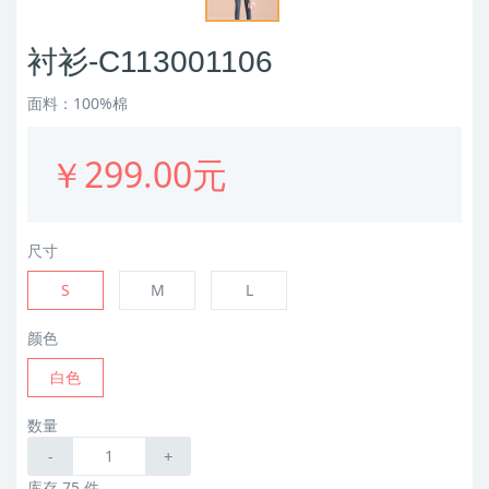
衬衫-C113001106
面料：100%棉
￥299.00元
尺寸
S
M
L
颜色
白色
数量
-
+
库存 75 件