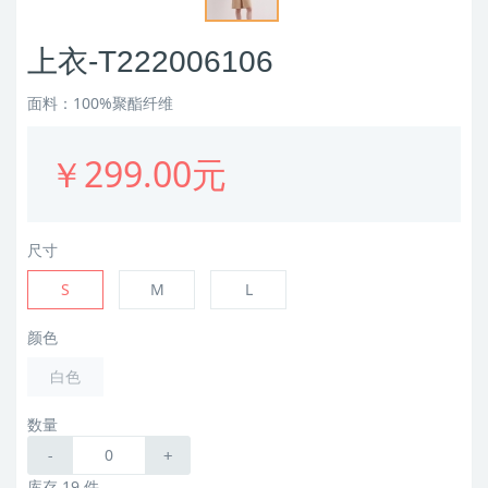
上衣-T222006106
面料：100%聚酯纤维
￥299.00元
尺寸
S
M
L
颜色
白色
数量
-
+
库存 19 件