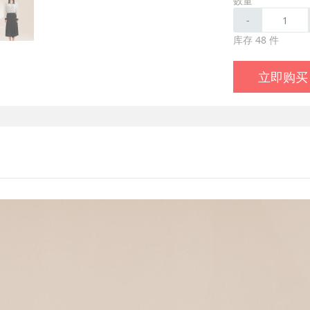
数量
-
库存 48 件
立即购买