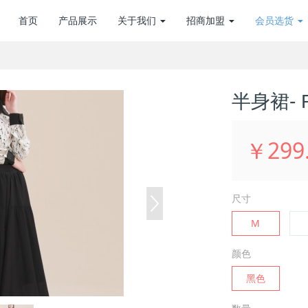
首页
产品展示
关于我们
招商加盟
会员选货
半身裙- R
￥299
尺寸
M
颜色
黑色