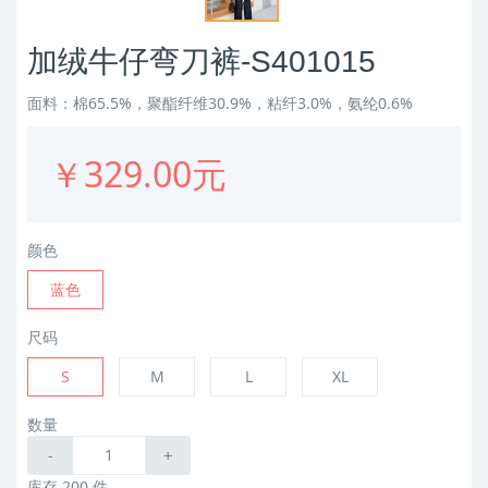
加绒牛仔弯刀裤-S401015
面料：棉65.5%，聚酯纤维30.9%，粘纤3.0%，氨纶0.6%
￥329.00元
颜色
蓝色
尺码
S
M
L
XL
数量
-
+
库存 200 件