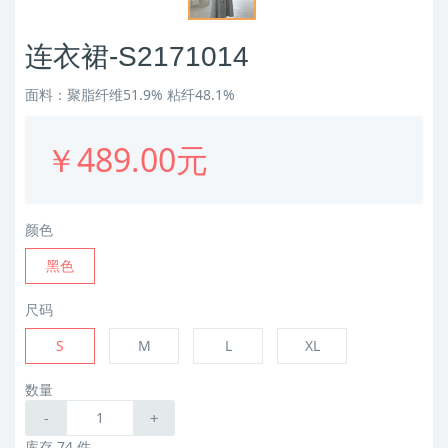
连衣裙-S2171014
面料：聚脂纤维51.9% 粘纤48.1%
￥489.00元
颜色
黑色
尺码
S
M
L
XL
数量
-
+
库存 74 件