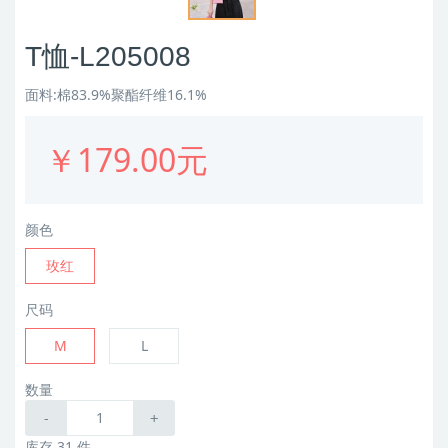
T恤-L205008
面料:棉83.9%聚酯纤维16.1%
￥179.00元
颜色
玫红
尺码
M
L
数量
-
+
库存 31 件