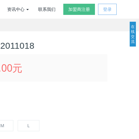
资讯中心
联系我们
加盟商注册
登录
在
线
交
流
011018
.00元
M
L