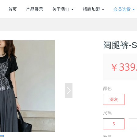
首页
产品展示
关于我们
招商加盟
会员选货
阔腿裤-S2
￥339
颜色
深灰
尺码
S