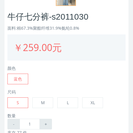
牛仔七分裤-s2011030
面料:棉67.3%聚酯纤维31.9%氨纶0.8%
￥259.00元
颜色
蓝色
尺码
S
M
L
XL
数量
-
+
库存 77 件