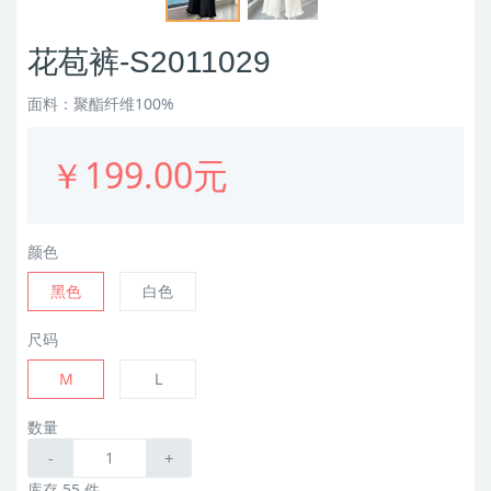
花苞裤-S2011029
面料：聚酯纤维100%
￥199.00元
颜色
黑色
白色
尺码
M
L
数量
-
+
库存 55 件