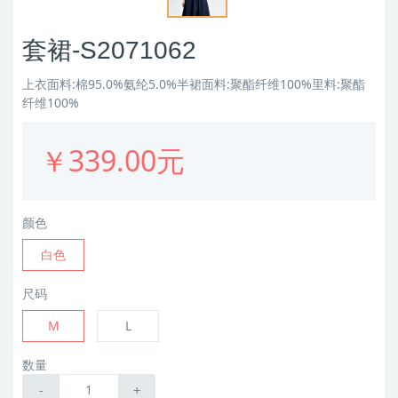
套裙-S2071062
上衣面料:棉95.0%氨纶5.0%半裙面料:聚酯纤维100%里料:聚酯
纤维100%
￥339.00元
颜色
白色
尺码
M
L
数量
-
+