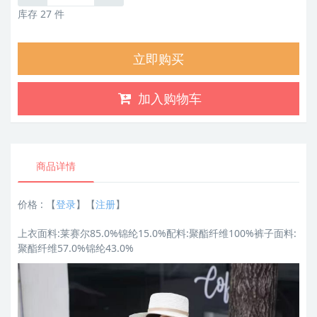
库存 27 件
立即购买
加入购物车
商品详情
价格 :
【
登录
】【
注册
】
上衣面料:莱赛尔85.0%锦纶15.0%配料:聚酯纤维100%裤子面料:
聚酯纤维57.0%锦纶43.0%