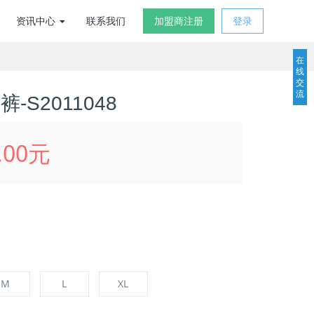
资讯中心
联系我们
加盟商注册
登录
在
线
交
流
-S2011048
.00元
M
L
XL