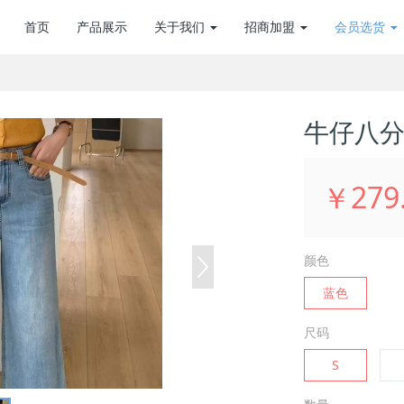
首页
产品展示
关于我们
招商加盟
会员选货
牛仔八分裤
￥279
颜色
蓝色
尺码
S