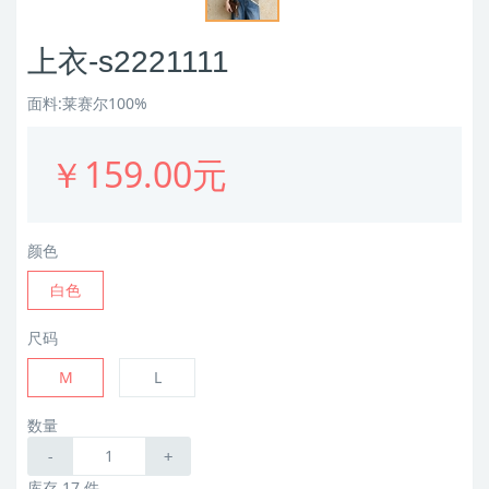
上衣-s2221111
面料:莱赛尔100%
￥159.00元
颜色
白色
尺码
M
L
数量
-
+
库存 17 件