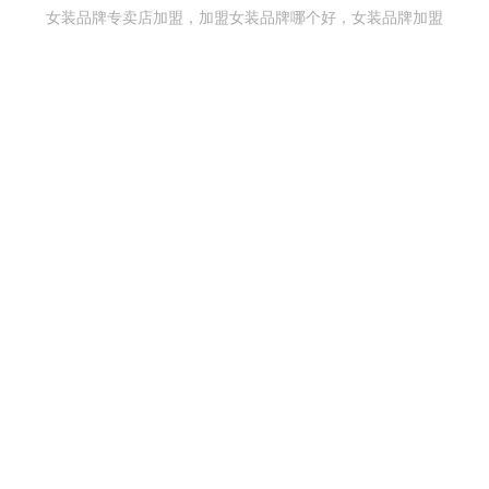
电话：19927697079 15820250843 Email：gzailizhe@163.com
女装品牌专卖店加盟，加盟女装品牌哪个好，女装品牌加盟