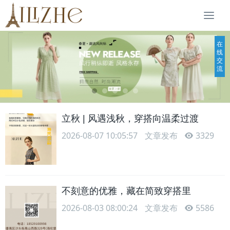
Togg
navi
在
线
交
流
立秋 | 风遇浅秋，穿搭向温柔过渡
2026-08-07 10:05:57
文章发布
3329
不刻意的优雅，藏在简致穿搭里
2026-08-03 08:00:24
文章发布
5586