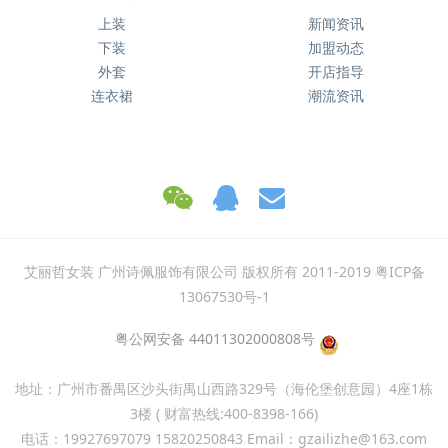
会员选货
资讯中心
上装
新闻资讯
下装
加盟动态
外套
开店指导
连衣裙
潮流资讯
艾丽哲女装 广州诗佩服饰有限公司 版权所有 2011-2019 粤ICP备
13067530号-1
粤公网安备 44011302000808号
地址：广州市番禺区沙头街禺山西路329号（海伦堡创意园）4座1栋
3楼 ( 财富热线:400-8398-166)