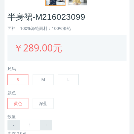
半身裙-M216023099
面料：100%涤纶面料：100%涤纶
￥289.00元
尺码
S
M
L
颜色
黄色
深蓝
数量
-
+
库存 28 件