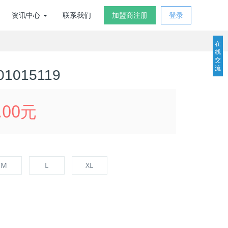
资讯中心
联系我们
加盟商注册
登录
在
线
交
流
1015119
.00元
M
L
XL