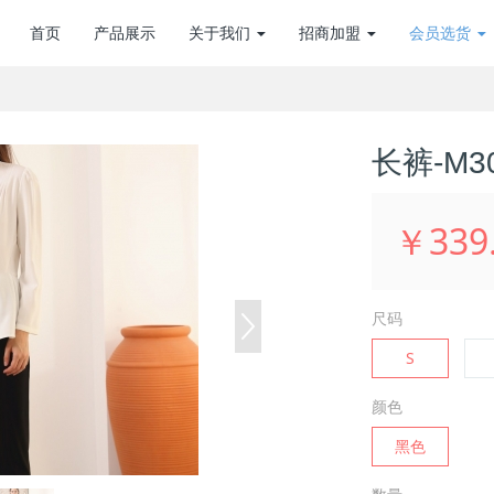
首页
产品展示
关于我们
招商加盟
会员选货
长裤-M30
￥339
尺码
S
颜色
黑色