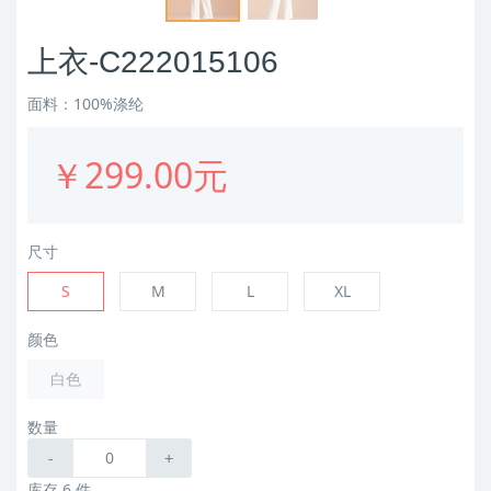
上衣-C222015106
面料：100%涤纶
￥299.00元
尺寸
S
M
L
XL
颜色
白色
数量
-
+
库存 6 件