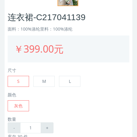
连衣裙-C217041139
面料：100%涤纶里料：100%涤纶
￥399.00元
尺寸
S
M
L
颜色
灰色
数量
-
+
库存 30 件