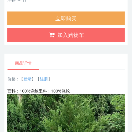
立即购买
加入购物车
商品详情
价格 :
【
登录
】【
注册
】
面料：100%涤纶
里料：100%涤纶