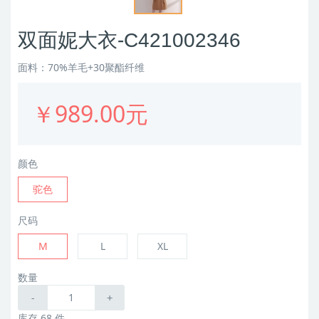
双面妮大衣-C421002346
面料：70%羊毛+30聚酯纤维
￥989.00元
颜色
驼色
尺码
M
L
XL
数量
-
+
库存 68 件