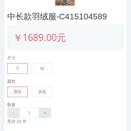
中长款羽绒服-C415104589
￥1689.00元
尺寸
S
M
颜色
黑色
杏色
数量
-
+
库存 32 件