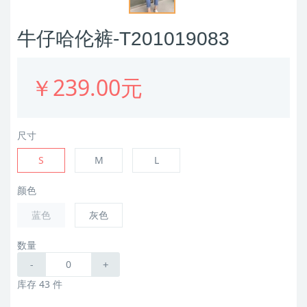
牛仔哈伦裤-T201019083
￥239.00元
尺寸
S
M
L
颜色
蓝色
灰色
数量
-
+
库存 43 件