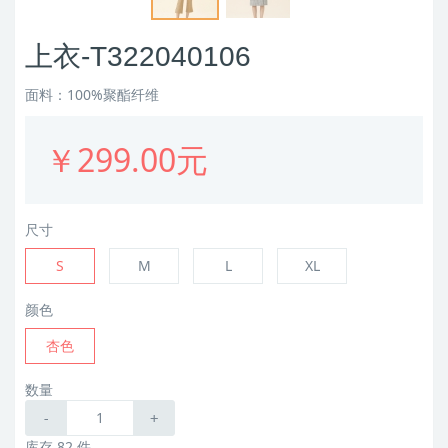
上衣-T322040106
面料：100%聚酯纤维
￥299.00元
尺寸
S
M
L
XL
颜色
杏色
数量
-
+
库存 82 件