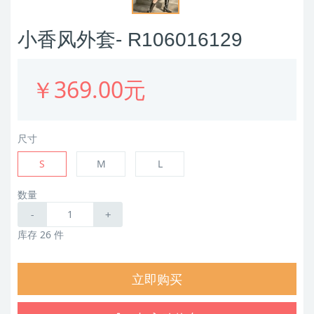
小香风外套- R106016129
￥369.00元
尺寸
S
M
L
数量
-
+
库存 26 件
立即购买