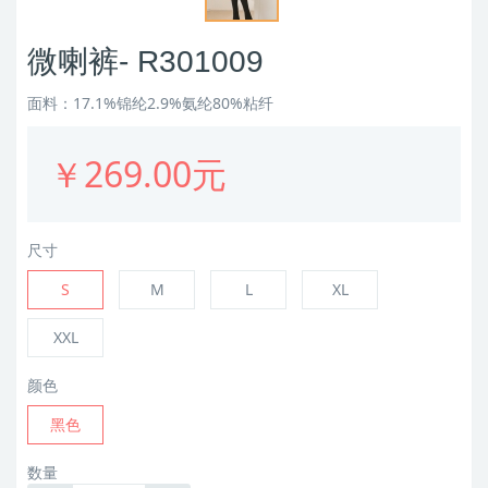
微喇裤- R301009
面料：17.1%锦纶2.9%氨纶80%粘纤
￥269.00元
尺寸
S
M
L
XL
XXL
颜色
黑色
数量