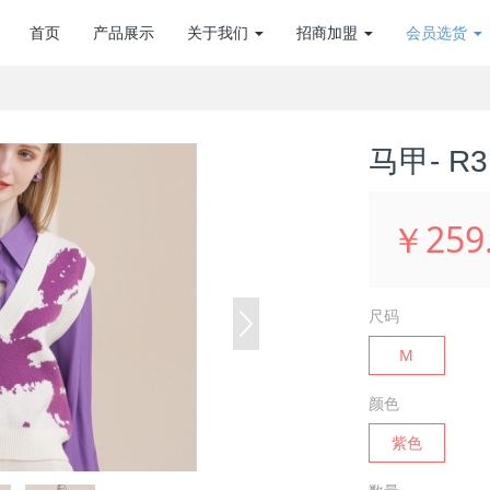
首页
产品展示
关于我们
招商加盟
会员选货
马甲- R3
￥259
尺码
M
颜色
紫色