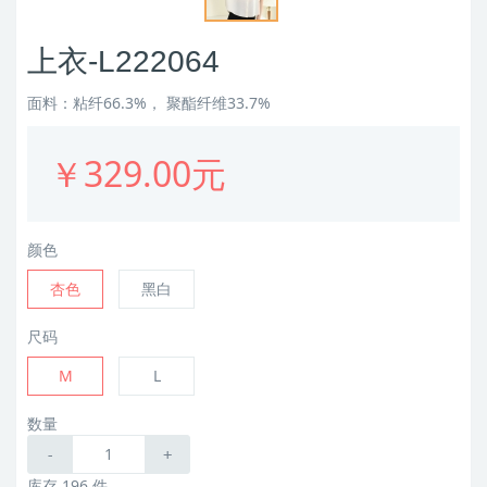
上衣-L222064
面料：粘纤66.3%， 聚酯纤维33.7%
￥329.00元
颜色
杏色
黑白
尺码
M
L
数量
-
+
库存 196 件