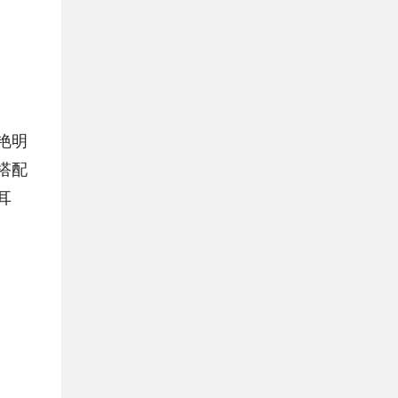
艳明
搭配
耳