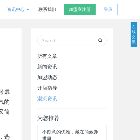
资讯中心
联系我们
加盟商注册
登录
在
线
交
流
所有文章
新闻资讯
加盟动态
开店指导
考虑
潮流资讯
气的
又简
为您推荐
不刻意的优雅，藏在简致穿
，选
搭里