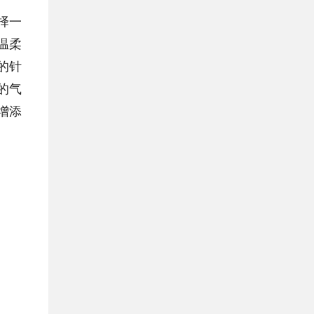
择一
温柔
的针
的气
增添