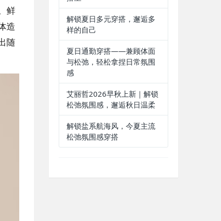
。鲜
解锁夏日多元穿搭，邂逅多
体造
样的自己
出随
夏日通勤穿搭——兼顾体面
与松弛，轻松拿捏日常氛围
感
艾丽哲2026早秋上新｜解锁
松弛氛围感，邂逅秋日温柔
解锁盐系航海风，今夏主流
松弛氛围感穿搭